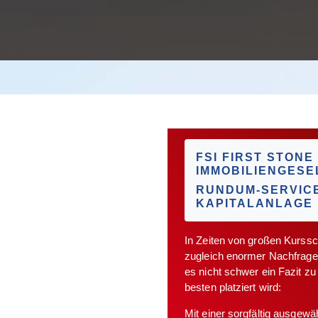
FSI FIRST STONE
IMMOBILIENGES
RUNDUM-SERVICE
KAPITALANLAGE
In Zeiten von großen Kurssc
zugleich enormer Nachfrage n
es nicht schwer ein Fazit z
besten platziert wird:
Mit einer sorgfältig ausgewä