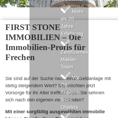
Mehr
als 20
FIRST STONE
Jahre
Erfahrung
IMMOBILIEN – Die
Immobilien-Profis für
Zertifiziertes
Frechen
Makler-
Team
Vor-
Sie sind auf der Suche nach einer
Geldanlage mit
Ort-
stetig steigendem Wert
? Sie möchten jetzt
Analyse
Vorsorge für Ihr Alter
treffen? Oder Sie sehnen
Ihres
sich nach den
eigenen vier Wänden
?
Objekts
Mit einer sorgfältig ausgewählten Immobilie